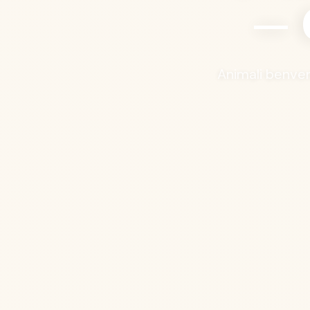
— 
Animali benven