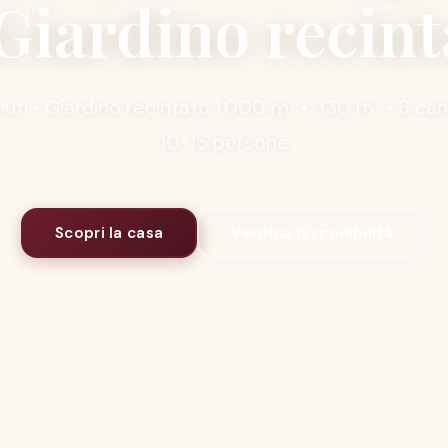
Giardino recint
uti • Giardino recintato 1.000 m² • 330 m² • 6 cam
10-15 persone
Scopri la casa
Verifica disponibilità