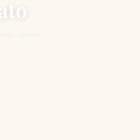
ato
ere • Jacuzzi •