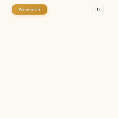
Prenota ora
IT
▾