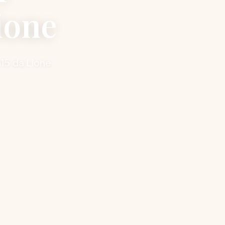
ione
h15 da Lione