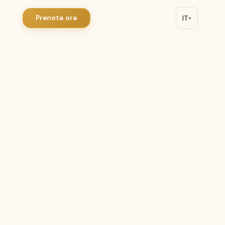
Prenota ora
IT
▾