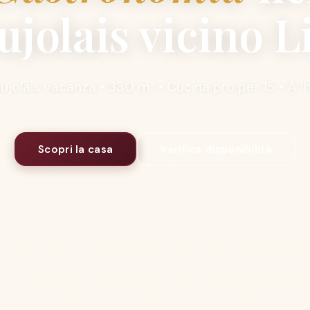
ujolais vicino L
jolais vacanza • 330 m² • Cucina pro per 15 • A 1
Scopri la casa
Verifica disponibilità